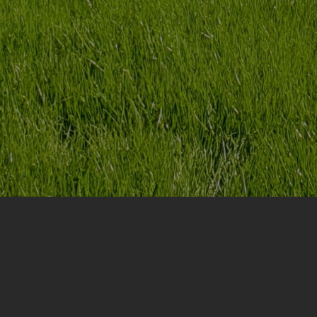
IDIR.İNTERNET SITESINDEKI FOTOĞRAF, BILGI VE BELGE GIBI BÜTÜN VERI
e kullanışlı kombinasyonu GLASSroof.
şma prensiplerine göre uyarlanmış cam panellerden oluşan çatı sistemi ile