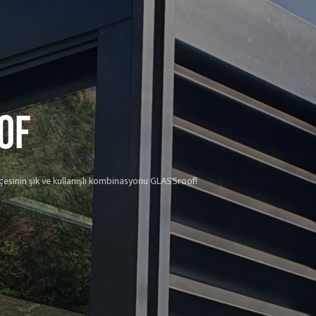
OF
hçesinin şık ve kullanışlı kombinasyonu GLASSroof!