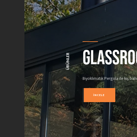
GLASSRO
ÜRÜNLER
Biyoklimatik Pergola ile kış ba
İNCELE