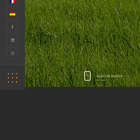
© TUAL TENTE 2020 / TÜM HAKLARI SAKL
AŞAĞIYA KAYDIR
Bir kış bahçesinden daha fazlası…
Biyoklimatik pergola ile kış bahçesinin şık v
PIVOTroof ve ROLLUProof modellerimizin çalı