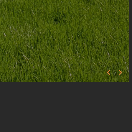
LER KESINLIKLE KOPYALANAMAZ VE KULLANILAMAZ.
YUKARI GIT
Ürün Adı :
GLASSroof
Maksimum Genişlik: :
3000 mm